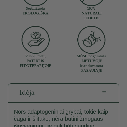
Sertifikuota
100%
EKOLOGIŠKA
NATŪRALI
SUDĖTIS
Virš 20 metų
MŪSŲ
pagaminta
PATIRTIS
LIETUVOJE
FITOTERAPIJOJE
ir apdovanota
PASAULYJE
Idėja
Nors adaptogeniniai grybai, tokie kaip
čaga ir šiitakė, nėra būtini žmogaus
išgyvenimui, jie gali būti naudingi