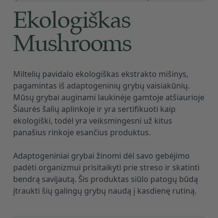
5.0
out of 5 stars
Ekologiškas
Mushrooms
Miltelių pavidalo ekologiškas ekstrakto mišinys,
Description
pagamintas iš adaptogeninių grybų vaisiakūnių.
Mūsų grybai auginami laukinėje gamtoje atšiaurioje
Šiaurės šalių aplinkoje ir yra sertifikuoti kaip
ekologiški, todėl yra veiksmingesni už kitus
panašius rinkoje esančius produktus.
Adaptogeniniai grybai žinomi dėl savo gebėjimo
padėti organizmui prisitaikyti prie streso ir skatinti
bendrą savijautą. Šis produktas siūlo patogų būdą
įtraukti šių galingų grybų naudą į kasdienę rutiną.