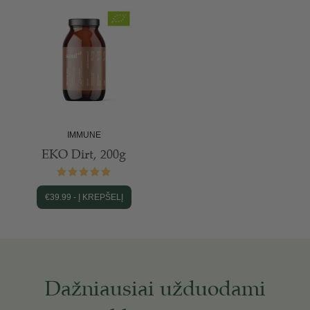
IMMUNE
EKO Dirt, 200g
€
39.99
-
Į KREPŠELĮ
Dažniausiai užduodami