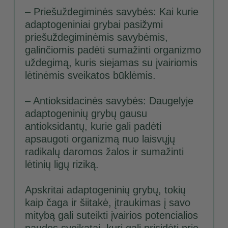
– Priešuždegiminės savybės: Kai kurie
adaptogeniniai grybai pasižymi
priešuždegiminėmis savybėmis,
galinčiomis padėti sumažinti organizmo
uždegimą, kuris siejamas su įvairiomis
lėtinėmis sveikatos būklėmis.
– Antioksidacinės savybės: Daugelyje
adaptogeninių grybų gausu
antioksidantų, kurie gali padėti
apsaugoti organizmą nuo laisvųjų
radikalų daromos žalos ir sumažinti
lėtinių ligų riziką.
Apskritai adaptogeninių grybų, tokių
kaip čaga ir šiitakė, įtraukimas į savo
mitybą gali suteikti įvairios potencialios
naudos sveikatai, kuri gali prisidėti prie