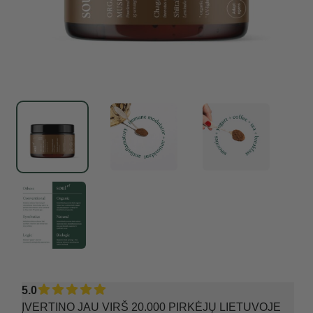
Reviews
5.0
ĮVERTINO JAU VIRŠ 20.000 PIRKĖJŲ LIETUVOJE