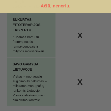
sinergiškai ir be
Ačiū, nenoriu.
perdozavimo rizikos.
SUKURTAS
FITOTERAPIJOS
EKSPERTŲ
X
Kuriamas kartu su
fitoterapeutais,
farmakognosais ir
mitybos mokslininkais.
SAVO GAMYBA
LIETUVOJE
Viskas – nuo augalų
X
auginimo iki pakuotės –
atliekama mūsų pačių
rankomis Lietuvoje.
Visiška atsekamumo ir
skaidrumo kontrolė.